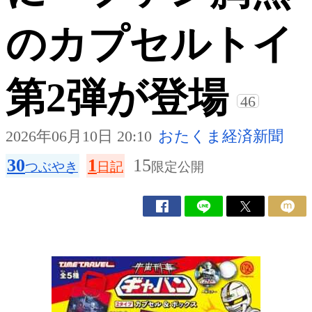
のカプセルトイ
第2弾が登場
46
2026年06月10日 20:10
おたくま経済新聞
30
1
15
つぶやき
日記
限定公開