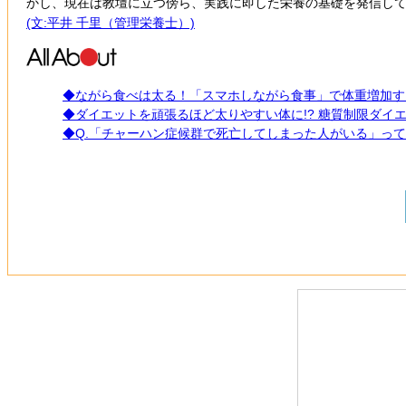
かし、現在は教壇に立つ傍ら、実践に即した栄養の基礎を発信し
(文:平井 千里（管理栄養士）)
◆ながら食べは太る！「スマホしながら食事」で体重増加す
◆ダイエットを頑張るほど太りやすい体に!? 糖質制限ダイ
◆Q.「チャーハン症候群で死亡してしまった人がいる」っ