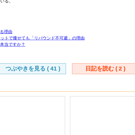
ている。
る理由
エットで痩せても「リバウンド不可避」の理由
て本当ですか？
つぶやきを見る (
41
)
日記を読む (
2
)