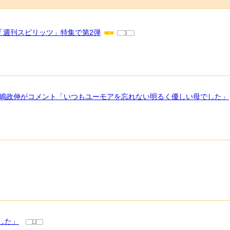
「週刊スピリッツ」特集で第2弾
3
高嶋政伸がコメント「いつもユーモアを忘れない明るく優しい母でした」
した」
12