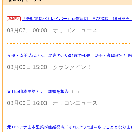
『機動警察パトレイバー』新作読切、再び掲載 18日発売
08月07日 00:00
オリコンニュース
女優・寿美花代さん、老衰のため94歳で死去 息子・高嶋政宏と
08月06日 15:20
クランクイン！
元TBS山本里菜アナ、離婚を報告
31
08月06日 16:03
オリコンニュース
元TBSアナ山本里菜が離婚発表「それぞれの道を歩むこととなりま