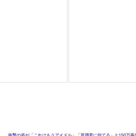
… 衝撃の姿が「これはもうアイドル」「草彅君に似てる」と150万再