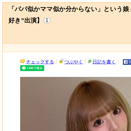
「パパ似かママ似か分からない」という娘→
好き”出演】
1
チェックする
つぶやく
日記を書く