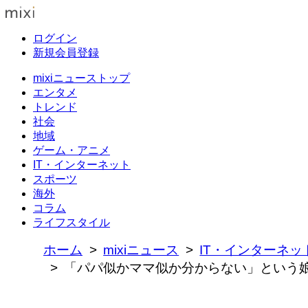
ログイン
新規会員登録
mixiニューストップ
エンタメ
トレンド
社会
地域
ゲーム・アニメ
IT・インターネット
スポーツ
海外
コラム
ライフスタイル
ホーム
mixiニュース
IT・インターネッ
「パパ似かママ似か分からない」という娘