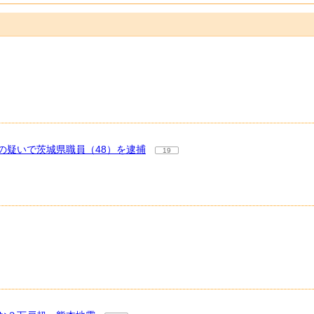
の疑いで茨城県職員（48）を逮捕
19