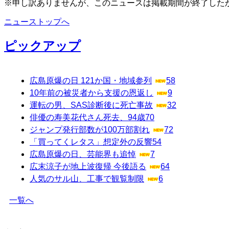
※申し訳ありませんが、このニュースは掲載期間が終了した
ニューストップへ
ピックアップ
広島原爆の日 121か国・地域参列
58
10年前の被災者から支援の恩返し
9
運転の男、SAS診断後に死亡事故
32
俳優の寿美花代さん死去、94歳
70
ジャンプ発行部数が100万部割れ
72
「買ってくレタス」想定外の反響
54
広島原爆の日、芸能界も追悼
7
広末涼子が地上波復帰 今後語る
64
人気のサル山、工事で観覧制限
6
一覧へ