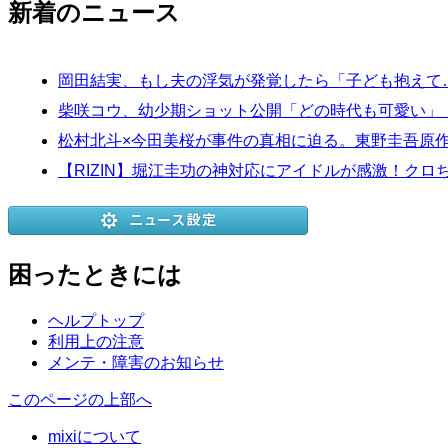
新着のニュース
岡田結実、もし夫の浮気が発覚したら「子ども抱えて
柴咲コウ、幼少期ショット公開「どの時代も可愛い」
松村北斗×今田美桜が事件の真相に迫る。東野圭吾原
【RIZIN】堀江圭功の神対応にアイドルが感激！ク
困ったときには
ヘルプトップ
利用上の注意
メンテ・障害のお知らせ
このページの上部へ
mixiについて