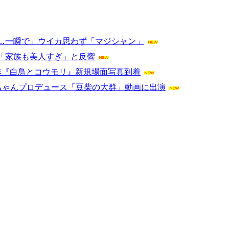
…一瞬で」ウイカ思わず「マジシャン」
「家族も美人すぎ」と反響
作『白鳥とコウモリ』新規場面写真到着
ロちゃんプロデュース「豆柴の大群」動画に出演