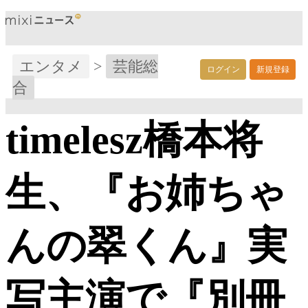
エンタメ
>
芸能総
ログイン
新規登録
合
timelesz橋本将
生、『お姉ちゃ
んの翠くん』実
写主演で『別冊