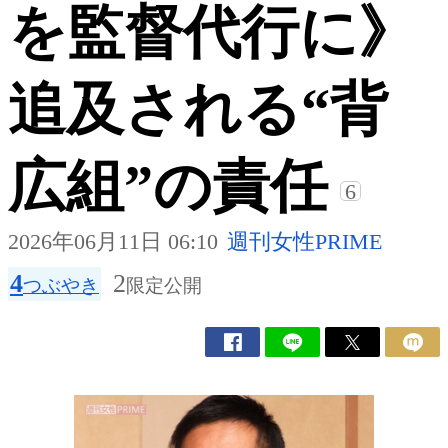
を監督代行に》
追及される“背
広組”の責任
6
2026年06月11日 06:10
週刊女性PRIME
4
2
つぶやき
限定公開