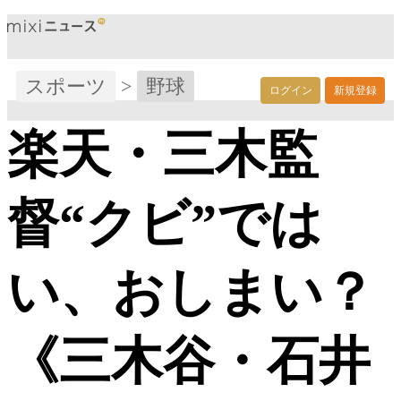
スポーツ
>
野球
ログイン
新規登録
楽天・三木監
督“クビ”では
い、おしまい？
《三木谷・石井