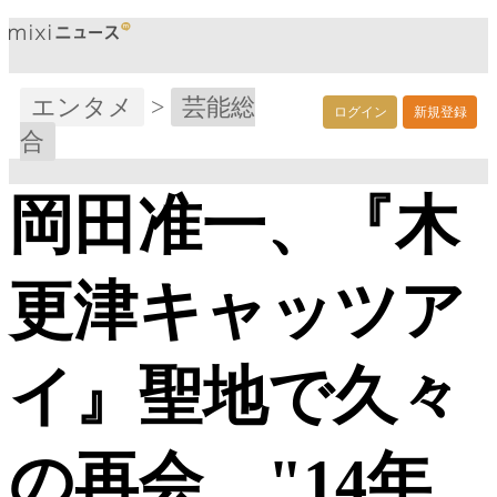
エンタメ
>
芸能総
ログイン
新規登録
合
岡田准一、『木
更津キャッツア
イ』聖地で久々
の再会 "14年