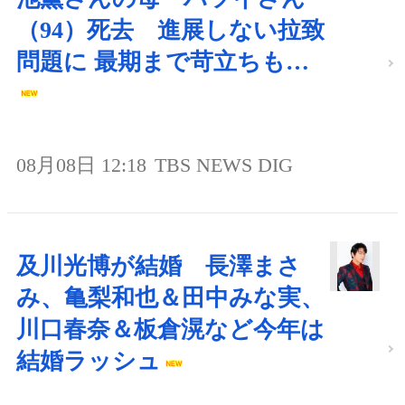
（94）死去 進展しない拉致
問題に 最期まで苛立ちも…
08月08日 12:18
TBS NEWS DIG
及川光博が結婚 長澤まさ
み、亀梨和也＆田中みな実、
川口春奈＆板倉滉など今年は
結婚ラッシュ