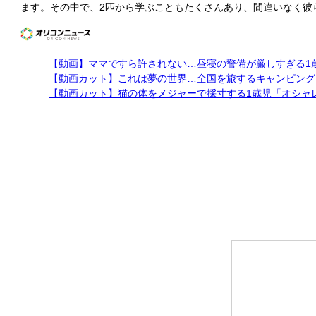
ます。その中で、2匹から学ぶこともたくさんあり、間違いなく彼
【動画】ママですら許されない…昼寝の警備が厳しすぎる1
【動画カット】これは夢の世界…全国を旅するキャンピング
【動画カット】猫の体をメジャーで採寸する1歳児「オシャ