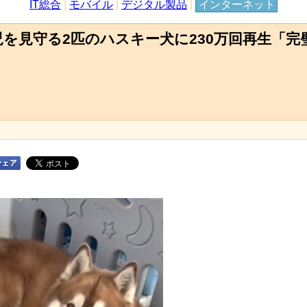
IT総合
|
モバイル
|
デジタル製品
|
インターネット
を見守る2匹のハスキー犬に230万回再生「