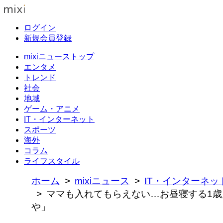
ログイン
新規会員登録
mixiニューストップ
エンタメ
トレンド
社会
地域
ゲーム・アニメ
IT・インターネット
スポーツ
海外
コラム
ライフスタイル
ホーム
mixiニュース
IT・インターネッ
ママも入れてもらえない…お昼寝する1歳
や」