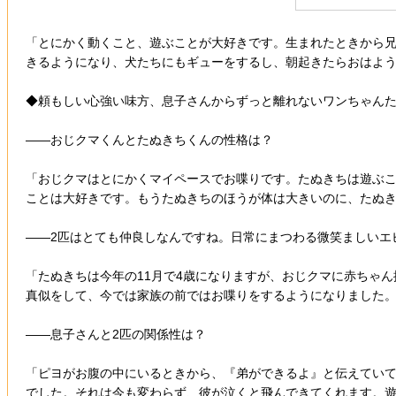
「とにかく動くこと、遊ぶことが大好きです。生まれたときから
きるようになり、犬たちにもギューをするし、朝起きたらおはよ
◆頼もしい心強い味方、息子さんからずっと離れないワンちゃん
――おじクマくんとたぬきちくんの性格は？
「おじクマはとにかくマイペースでお喋りです。たぬきちは遊ぶ
ことは大好きです。もうたぬきちのほうが体は大きいのに、たぬ
――2匹はとても仲良しなんですね。日常にまつわる微笑ましいエ
「たぬきちは今年の11月で4歳になりますが、おじクマに赤ちゃ
真似をして、今では家族の前ではお喋りをするようになりました
――息子さんと2匹の関係性は？
「ピヨがお腹の中にいるときから、『弟ができるよ』と伝えていて
でした。それは今も変わらず、彼が泣くと飛んできてくれます。