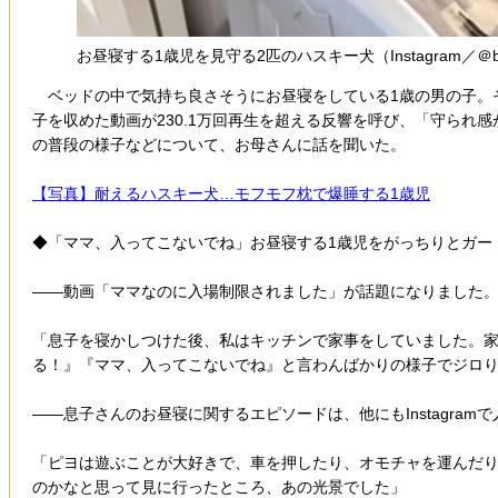
お昼寝する1歳児を見守る2匹のハスキー犬（Instagram／＠bo
ベッドの中で気持ち良さそうにお昼寝をしている1歳の男の子。
子を収めた動画が230.1万回再生を超える反響を呼び、「守ら
の普段の様子などについて、お母さんに話を聞いた。
【写真】耐えるハスキー犬…モフモフ枕で爆睡する1歳児
◆「ママ、入ってこないでね」お昼寝する1歳児をがっちりとガー
――動画「ママなのに入場制限されました」が話題になりました
「息子を寝かしつけた後、私はキッチンで家事をしていました。
る！』『ママ、入ってこないでね』と言わんばかりの様子でジロ
――息子さんのお昼寝に関するエピソードは、他にもInstagr
「ピヨは遊ぶことが大好きで、車を押したり、オモチャを運んだ
のかなと思って見に行ったところ、あの光景でした」