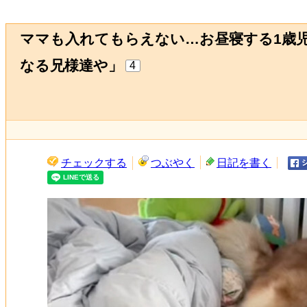
ママも入れてもらえない…お昼寝する1歳児
なる兄様達や」
4
チェックする
つぶやく
日記を書く