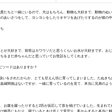
兄貴たちと一緒にいるので、犬はもちろん、動物も大好きで、動物のぬ
うのあいさつをして、ヨシヨシをしたりオヤツをあげたりするのが彼の
たち
ことが大好きで、前世はカワウソだと思うくらいお水が大好きです。お
きちをまだ赤ちゃんだと思っていてお世話をしてくれます」
ピソードはありますか？
ん扱いをされたからか、とても甘えん坊に育ってしまいました。たぬき
。血縁関係はないですが、一緒に育っているのを見て、本当に兄弟のよ
、お腹を蹴ったりすると2匹が反応して首を傾げていました。生まれて
遊び相手にもなり、寝ているときは近くで見守り、私からすると本当に