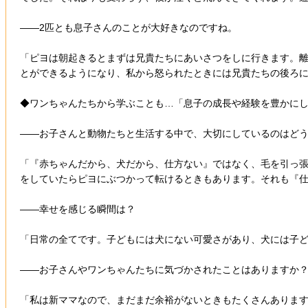
――2匹とも息子さんのことが大好きなのですね。
「ピヨは朝起きるとまずは兄貴たちにあいさつをしに行きます。離
とができるようになり、私から怒られたときには兄貴たちの後ろ
◆ワンちゃんたちから学ぶことも…「息子の成長や経験を豊かに
――お子さんと動物たちと生活する中で、大切にしているのはど
「『赤ちゃんだから、犬だから、仕方ない』ではなく、毛を引っ張
をしていたらピヨにぶつかって転けるときもあります。それも『
――幸せを感じる瞬間は？
「日常の全てです。子どもには犬にない可愛さがあり、犬には子
――お子さんやワンちゃんたちに気づかされたことはありますか
「私は新ママなので、まだまだ余裕がないときもたくさんあります