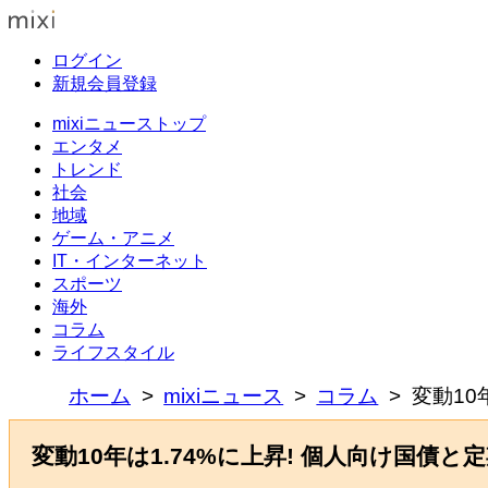
ログイン
新規会員登録
mixiニューストップ
エンタメ
トレンド
社会
地域
ゲーム・アニメ
IT・インターネット
スポーツ
海外
コラム
ライフスタイル
ホーム
mixiニュース
コラム
変動10
変動10年は1.74%に上昇! 個人向け国債