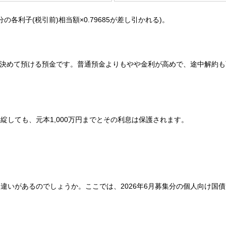
各利子(税引前)相当額×0.79685が差し引かれる)。
)を決めて預ける預金です。普通預金よりもやや金利が高めで、途中解約
しても、元本1,000万円までとその利息は保護されます。
いがあるのでしょうか。ここでは、2026年6月募集分の個人向け国債