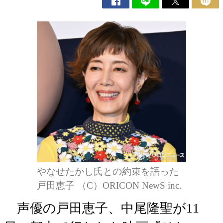
やなせたかし氏との約束を語った
戸田恵子 （C）ORICON NewS inc.
声優の戸田恵子、中尾隆聖が11