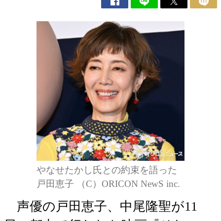
やなせたかし氏との約束を語った
戸田恵子 （C）ORICON NewS inc.
声優の戸田恵子、中尾隆聖が11