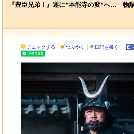
『豊臣兄弟！』遂に”本能寺の変”へ… 物
チェックする
つぶやく
日記を書く