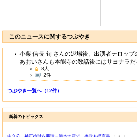
このニュースに関するつぶやき
小栗 信長 旬 さんの退場後、出演者テロッ
あおいさんも本能寺の数話後にはサヨナラだ
8
人
2件
つぶやき一覧へ（12件）
新着のトピックス
中立公、補正検討を要請＝熊本地震で、参政も提言書
8