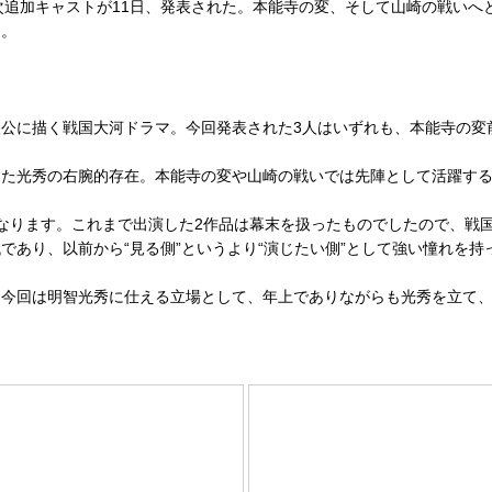
次追加キャストが11日、発表された。本能寺の変、そして山崎の戦いへ
る。
公に描く戦国大河ドラマ。今回発表された3人はいずれも、本能寺の変
た光秀の右腕的存在。本能寺の変や山崎の戦いでは先陣として活躍する
なります。これまで出演した2作品は幕末を扱ったものでしたので、戦
であり、以前から“見る側”というより“演じたい側”として強い憧れを
今回は明智光秀に仕える立場として、年上でありながらも光秀を立て、