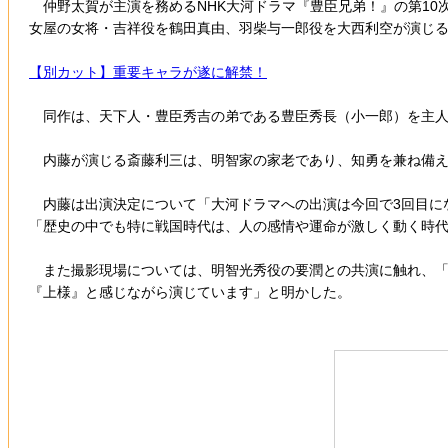
仲野太賀が主演を務めるNHK大河ドラマ『豊臣兄弟！』の第10
女屋の女将・吉祥役を鶴田真由、羽柴与一郎役を大西利空が演じ
【別カット】重要キャラが遂に解禁！
同作は、天下人・豊臣秀吉の弟である豊臣秀長（小一郎）を主人
内藤が演じる斎藤利三は、明智家の家老であり、知勇を兼ね備え
内藤は出演決定について「大河ドラマへの出演は今回で3回目に
「歴史の中でも特に戦国時代は、人の感情や運命が激しく動く時代
また撮影現場については、明智光秀役の要潤との共演に触れ、「
『上様』と感じながら演じています」と明かした。