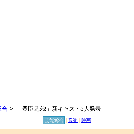
総合
「豊臣兄弟!」新キャスト3人発表
芸能総合
|
音楽
|
映画