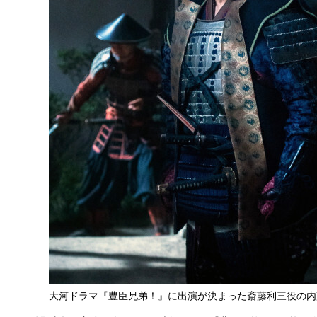
大河ドラマ『豊臣兄弟！』に出演が決まった斎藤利三役の内藤