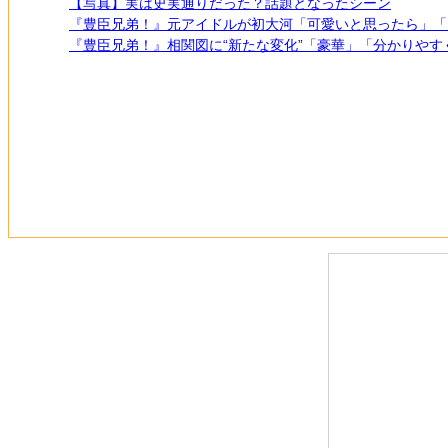
【写真】実は史実通りだった？話題となったシーン
『豊臣兄弟！』元アイドルが初大河「可愛いと思ったら」「
『豊臣兄弟！』相関図に“新たな変化”「豪華」「分かりやす