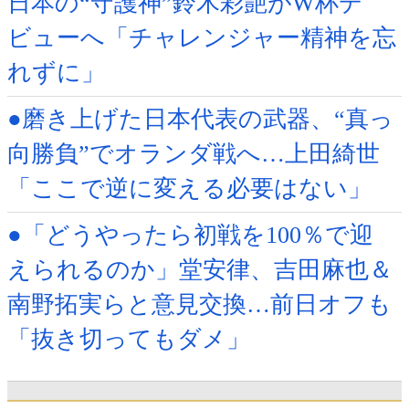
日本の“守護神”鈴木彩艶がW杯デ
ビューへ「チャレンジャー精神を忘
れずに」
●磨き上げた日本代表の武器、“真っ
向勝負”でオランダ戦へ…上田綺世
「ここで逆に変える必要はない」
●「どうやったら初戦を100％で迎
えられるのか」堂安律、吉田麻也＆
南野拓実らと意見交換…前日オフも
「抜き切ってもダメ」