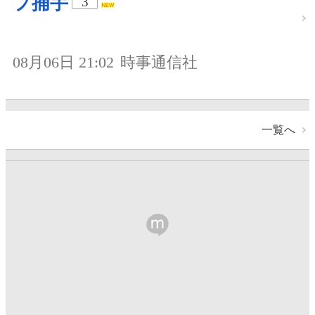
プ捕手
3
08月06日 21:02
時事通信社
一覧へ