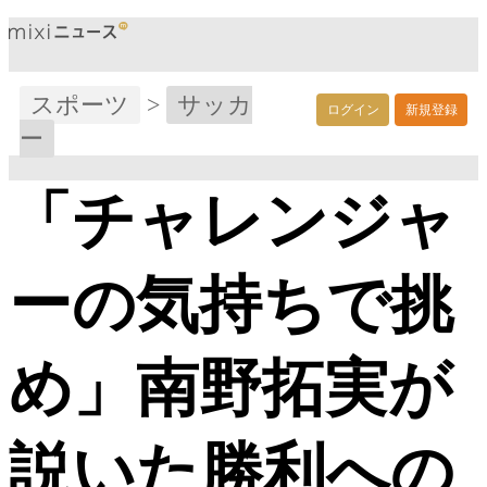
スポーツ
>
サッカ
ログイン
新規登録
ー
「チャレンジャ
ーの気持ちで挑
め」南野拓実が
説いた勝利への