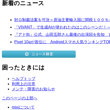
新着のニュース
対ロ制裁法案を可決＝原油主要輸入国に関税１００％
「VIVANT」で生成AIが使われたのはこのシーンだ
『アド街』公式、山田五郎さん最後の出演回を告知 
Pixel 10aが首位に Androidスマホ人気ランキングTOP1
困ったときには
ヘルプトップ
利用上の注意
メンテ・障害のお知らせ
このページの上部へ
mixiについて