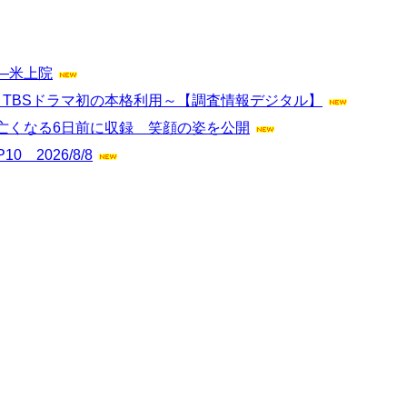
―米上院
！～TBSドラマ初の本格利用～【調査情報デジタル】
亡くなる6日前に収録 笑顔の姿を公開
0 2026/8/8