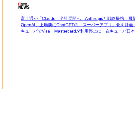
富士通が「Claude」全社展開へ Anthropicと戦略提携
OpenAI、上場前にChatGPTの「スーパーアプリ」化を計
キューバでVisa・Mastercardが利用停止に 在キュ