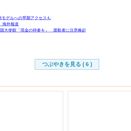
、最新モデルへの早期アクセスも
画 海外報道
ーバ日本国大使館「現金の持参を」 渡航者に注意喚起
つぶやきを見る (
6
)