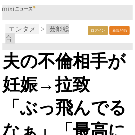
エンタメ
>
芸能総
ログイン
新規登録
合
夫の不倫相手が
妊娠→拉致
「ぶっ飛んでる
なぁ」「最高に