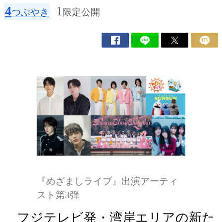
4
1
つぶやき
限定公開
『めざましライブ』出演アーティ
スト第3弾
フジテレビ発・湾岸エリアの新た