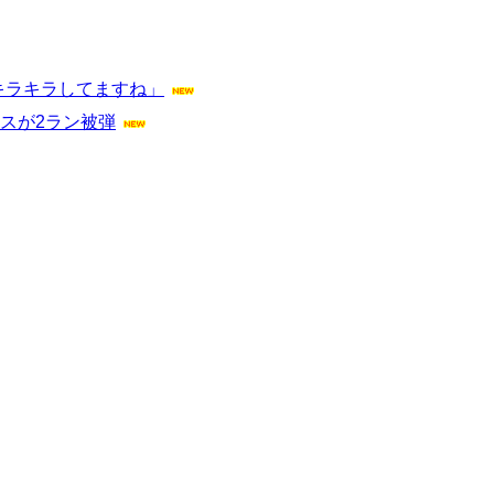
キラキラしてますね」
スが2ラン被弾