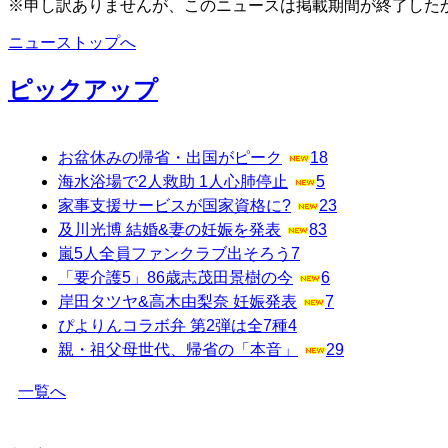
※申し訳ありませんが、このニュースは掲載期間が終了した
ニューストップへ
ピックアップ
お盆休みの帰省・出国がピーク
18
海水浴場で2人救助 1人心肺停止
5
家事支援サービスが国家資格に?
23
及川光博 結婚&妻の妊娠を発表
83
嵐5人全員ファンクラブ出そろう
7
「要介護5」86歳志茂田景樹の今
6
岸田タツヤ&高木由梨奈 妊娠発表
7
ぴよりんコラボ弁 第2弾は全7種
4
親・祖父母世代、帰省の「本音」
29
一覧へ