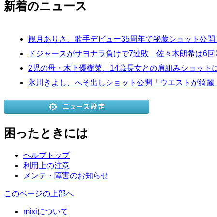
新着のニュース
観月ありさ、歌手デビュー35周年で秘蔵ショット公
ドジャースがサヨナラ負けで7連敗 佐々木朗希は6回
2児の母・木下優樹菜、14歳長女との肩組みショット
氷川きよし、へそ出しショット公開「ウエストが綺麗
困ったときには
ヘルプトップ
利用上の注意
メンテ・障害のお知らせ
このページの上部へ
mixiについて