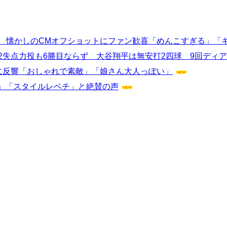
開 懐かしのCMオフショットにファン歓喜「めんこすぎる」「
2失点力投も6勝目ならず 大谷翔平は無安打2四球 9回ディア
に反響「おしゃれで素敵」「娘さん大人っぽい」
」「スタイルレベチ」と絶賛の声