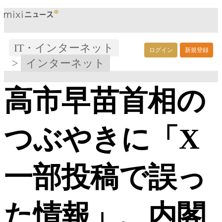
IT・インターネット
ログイン
新規登録
>
インターネット
高市早苗首相の
つぶやきに「X
一部投稿で誤っ
た情報」、内閣