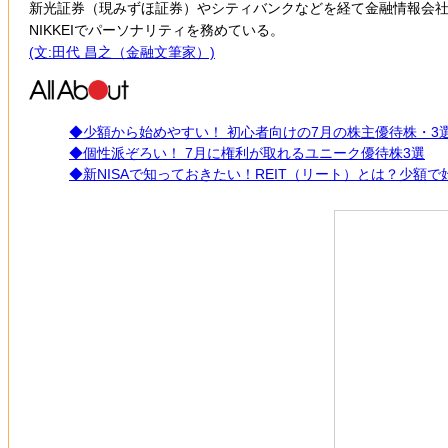
新光証券（現みずほ証券）やシティバンクなどを経て金融情報会社
NIKKEIでパーソナリティを務めている。
(文:田代 昌之（金融文筆家）)
◆少額から始めやすい！ 初心者向けの7月の株主優待株・3
◆個性派ぞろい！ 7月に権利が取れるユニーク優待株3選
◆新NISAで知っておきたい！REIT（リート）とは？少額