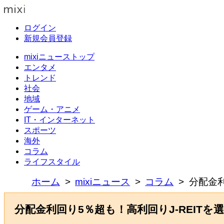
ログイン
新規会員登録
mixiニューストップ
エンタメ
トレンド
社会
地域
ゲーム・アニメ
IT・インターネット
スポーツ
海外
コラム
ライフスタイル
ホーム
mixiニュース
コラム
分配金利
分配金利回り5％超も！高利回りJ-REIT