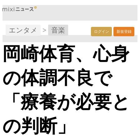
エンタメ
>
音楽
ログイン
新規登録
岡崎体育、心身
の体調不良で
「療養が必要と
の判断」