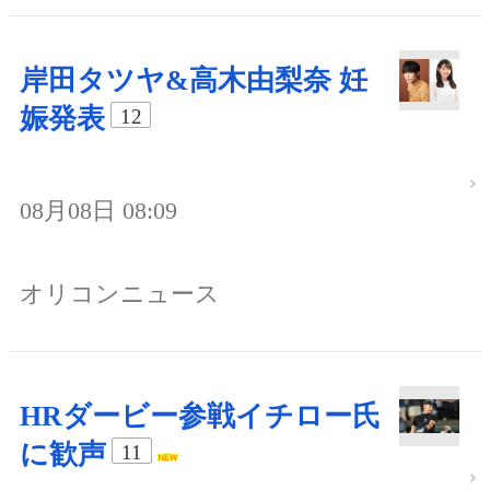
岸田タツヤ&高木由梨奈 妊
娠発表
12
08月08日 08:09
オリコンニュース
HRダービー参戦イチロー氏
に歓声
11