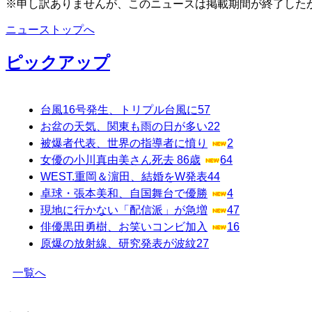
※申し訳ありませんが、このニュースは掲載期間が終了した
ニューストップへ
ピックアップ
台風16号発生、トリプル台風に
57
お盆の天気、関東も雨の日が多い
22
被爆者代表、世界の指導者に憤り
2
女優の小川真由美さん死去 86歳
64
WEST.重岡＆濵田、結婚をW発表
44
卓球・張本美和、自国舞台で優勝
4
現地に行かない「配信派」が急増
47
俳優黒田勇樹、お笑いコンビ加入
16
原爆の放射線、研究発表が波紋
27
一覧へ