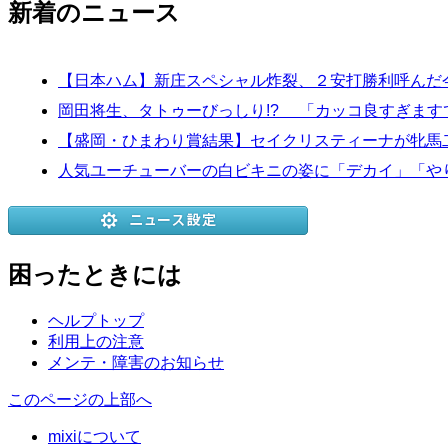
新着のニュース
【日本ハム】新庄スペシャル炸裂、２安打勝利呼んだ
岡田将生、タトゥーびっしり!? 「カッコ良すぎま
【盛岡・ひまわり賞結果】セイクリスティーナが牝馬
人気ユーチューバーの白ビキニの姿に「デカイ」「や
困ったときには
ヘルプトップ
利用上の注意
メンテ・障害のお知らせ
このページの上部へ
mixiについて