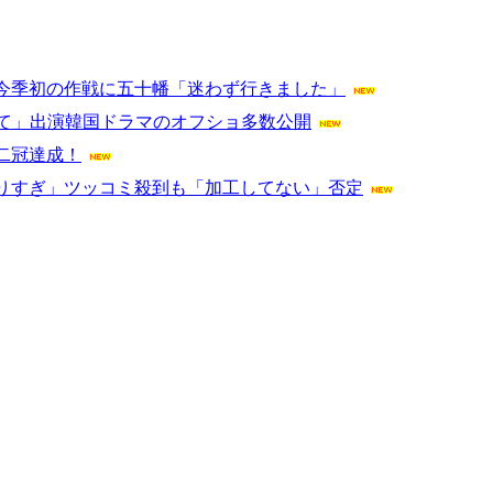
今季初の作戦に五十幡「迷わず行きました」
すて」出演韓国ドラマのオフショ多数公開
二冠達成！
りすぎ」ツッコミ殺到も「加工してない」否定