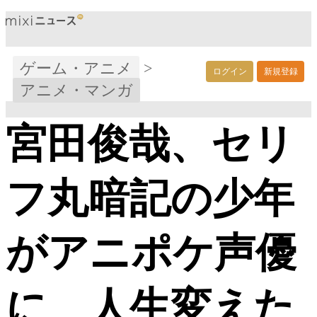
ゲーム・アニメ
>
ログイン
新規登録
アニメ・マンガ
宮田俊哉、セリ
フ丸暗記の少年
がアニポケ声優
に 人生変えた