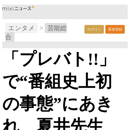
エンタメ
>
芸能総
ログイン
新規登録
合
「プレバト!!」
で“番組史上初
の事態”にあき
れ 夏井先生