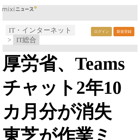
IT・インターネット
ログイン
新規登録
>
IT総合
厚労省、Teams
チャット2年10
カ月分が消失
東芝が作業ミ