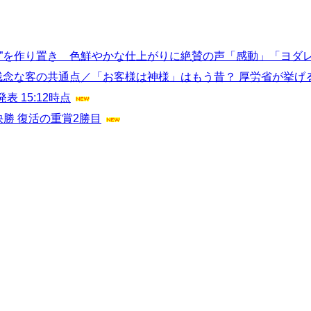
当”を作り置き 色鮮やかな仕上がりに絶賛の声「感動」「ヨダ
残念な客の共通点／「お客様は神様」はもう昔？ 厚労省が挙げ
 15:12時点
勝 復活の重賞2勝目