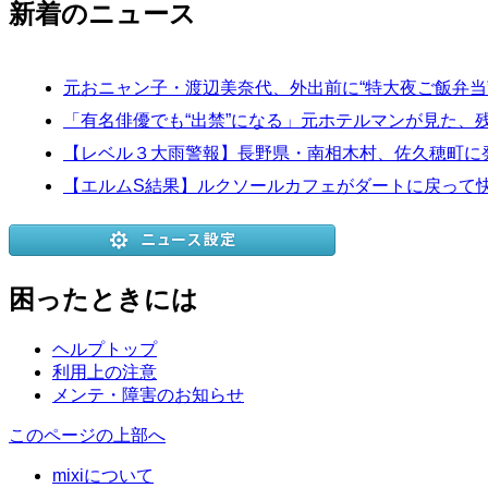
新着のニュース
元おニャン子・渡辺美奈代、外出前に“特大夜ご飯弁
「有名俳優でも“出禁”になる」元ホテルマンが見た、
【レベル３大雨警報】長野県・南相木村、佐久穂町に発表
【エルムS結果】ルクソールカフェがダートに戻って快
困ったときには
ヘルプトップ
利用上の注意
メンテ・障害のお知らせ
このページの上部へ
mixiについて