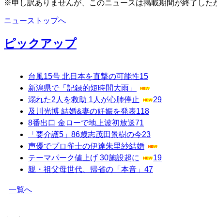
※申し訳ありませんが、このニュースは掲載期間が終了した
ニューストップへ
ピックアップ
台風15号 北日本を直撃の可能性
15
新潟県で「記録的短時間大雨」
溺れた2人を救助 1人が心肺停止
29
及川光博 結婚&妻の妊娠を発表
118
8番出口 金ローで地上波初放送
71
「要介護5」86歳志茂田景樹の今
23
声優でプロ雀士の伊達朱里紗結婚
テーマパーク値上げ 30施設超に
19
親・祖父母世代、帰省の「本音」
47
一覧へ