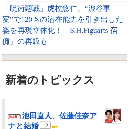
「呪術廻戦」虎杖悠仁、“渋谷事
変”で120％の潜在能力を引き出した
姿を再現立体化！「S.H.Figuarts 宿
儺」の再販も
新着のトピックス
池田直人、佐藤佳奈ア
急上昇
ナと結婚
12