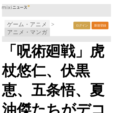
ゲーム・アニメ
>
ログイン
新規登録
アニメ・マンガ
「呪術廻戦」虎
杖悠仁、伏黒
恵、五条悟、夏
油傑たちがデコ