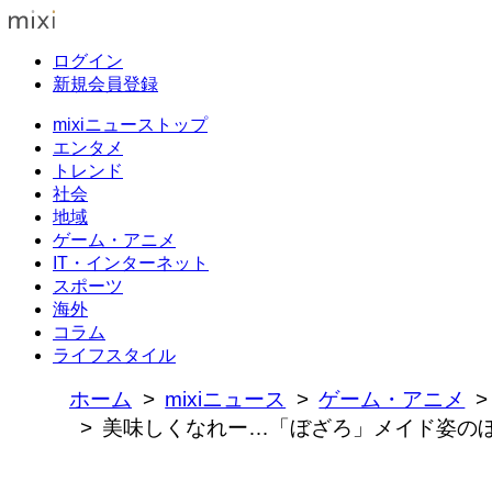
ログイン
新規会員登録
mixiニューストップ
エンタメ
トレンド
社会
地域
ゲーム・アニメ
IT・インターネット
スポーツ
海外
コラム
ライフスタイル
ホーム
mixiニュース
ゲーム・アニメ
美味しくなれー…「ぼざろ」メイド姿の