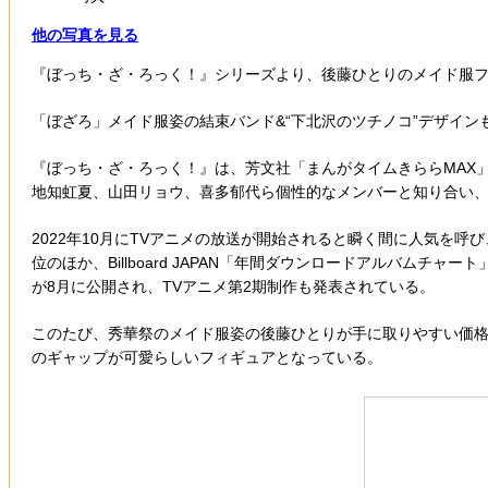
他の写真を見る
『ぼっち・ざ・ろっく！』シリーズより、後藤ひとりのメイド服
「ぼざろ」メイド服姿の結束バンド&“下北沢のツチノコ”デザイン
『ぼっち・ざ・ろっく！』は、芳文社「まんがタイムきららMAX
地知虹夏、山田リョウ、喜多郁代ら個性的なメンバーと知り合い、
2022年10月にTVアニメの放送が開始されると瞬く間に人気を
位のほか、Billboard JAPAN「年間ダウンロードアルバムチ
が8月に公開され、TVアニメ第2期制作も発表されている。
このたび、秀華祭のメイド服姿の後藤ひとりが手に取りやすい価格
のギャップが可愛らしいフィギュアとなっている。