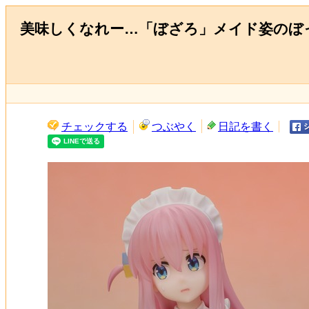
美味しくなれー…「ぼざろ」メイド姿のぼ
チェックする
つぶやく
日記を書く