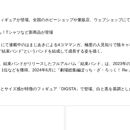
フィギュアが登場。全国のホビーショップや量販店、ウェブショップに
も！Tシャツなど新商品が登場
」にて連載中のはまじあきによる4コママンガ。極度の人見知りで陰キ
“結束バンド”というバンドを結成して成長する姿を描く。
呼び、結束バンドがリリースしたフルアルバム「結束バンド」は、2023年
ャート」1位などを獲得。2024年6月に『劇場総集編ぼっち・ざ・ろっく！ R
とサイズ感が特徴のフィギュア「DIGSTA」で登場。白と黒を基調と