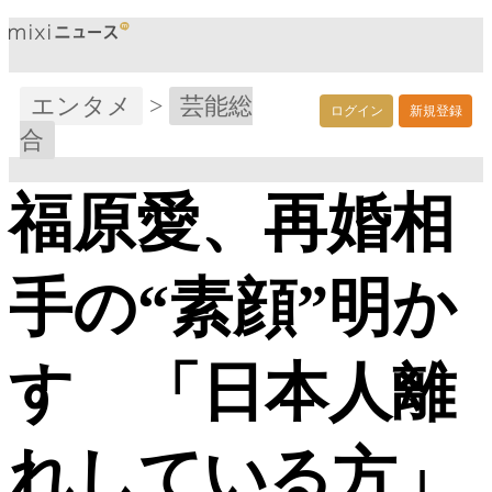
エンタメ
>
芸能総
ログイン
新規登録
合
福原愛、再婚相
手の“素顔”明か
す 「日本人離
れしている方」