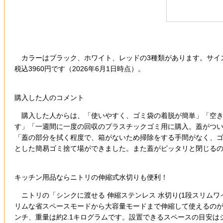
カラーはブラック、ホワイト、レッドの3種類があります。サイズは
税込3960円です（2026年6月1日時点）。
購入した人のコメント
購入した人からは、「使いやすく、ゴミ袋の着脱が簡単」「空き
す」「一週間に一度の回収のプラスチックゴミ用に購入。蓋がつ
「蓋の部分を拭く程度で、箱がないため掃除をする手間がなく、ゴ
とした簡易ゴミ捨て場ができました。また蓋がピッタリと閉じる
キッチン用品ならニトリの伸縮式水切りも便利！
ニトリの「シンクに渡せる 伸縮ステンレス 水切り(1段スリムワ
リムな省スペースモードから大容量モードまで伸縮して使えるのが特徴
ンチ、重量は約2.1キログラムです。設置できるスペースの目安はシ