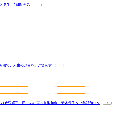
と発生 2週間天気
6
お陰で、人生の節目を」戸塚純貴
2
奈＆板倉滉選手・田中みな実＆亀梨和也・新木優子＆中島裕翔ほか
2