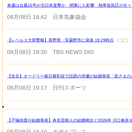
来週は台風15号が北日本直撃か 関東にも影響 熱帯低気圧が次々
08月08日 18:42
日本気象協会
【レベル３大雨警報】長野県・安曇野市に発表 19:29時点
1
08月08日 19:30
TBS NEWS DIG
【全文】オードリー春日俊彰役で話題の俳優が結婚発表「皆さまの
08月08日 19:17
日刊スポーツ
【戸塚純貴が結婚発表】有名芸能人の結婚相次ぐ2026年 川口春
08月08日 18:19
モデルプレス