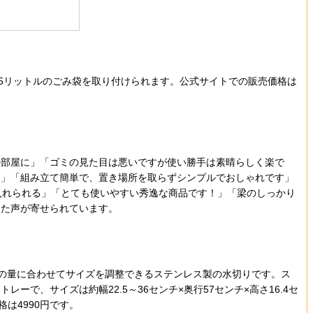
45リットルのごみ袋を取り付けられます。公式サイトでの販売価格は
部屋に」「ゴミの見た目は悪いですが使い勝手は素晴らしく楽で
！」「組み立て簡単で、置き場所を取らずシンプルでおしゃれです」
入れられる」「とても使いやすい秀逸な商品です！」「梁のしっかり
った声が寄せられています。
い物の量に合わせてサイズを調整できるステンレス製の水切りです。ス
、サイズは約幅22.5～36センチ×奥行57センチ×高さ16.4セ
は4990円です。