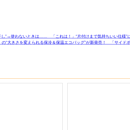
し”→使わないときは…… 「これは！」“片付けまで気持ちいい仕様”
ー）の“大きさを変えられる保冷＆保温エコバッグ”が新発売！ 「サイ