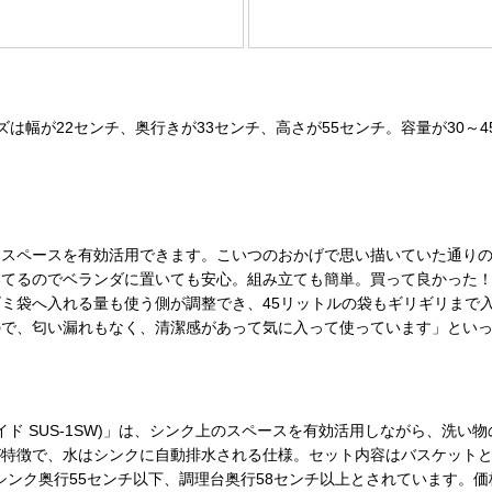
幅が22センチ、奥行きが33センチ、高さが55センチ。容量が30～
スペースを有効活用できます。こいつのおかげで思い描いていた通りの
いてるのでベランダに置いても安心。組み立ても簡単。買って良かった
ミ袋へ入れる量も使う側が調整でき、45リットルの袋もギリギリまで
ので、匂い漏れもなく、清潔感があって気に入って使っています」とい
イド SUS-1SW)」は、シンク上のスペースを有効活用しながら、洗
で、水はシンクに自動排水される仕様。セット内容はバスケットとトレーで
ンク奥行55センチ以下、調理台奥行58センチ以上とされています。価格