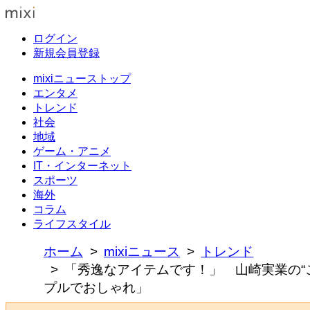
ログイン
新規会員登録
mixiニューストップ
エンタメ
トレンド
社会
地域
ゲーム・アニメ
IT・インターネット
スポーツ
海外
コラム
ライフスタイル
ホーム
mixiニュース
トレンド
「秀逸なアイテムです！」 山崎実業の“
プルでおしゃれ」