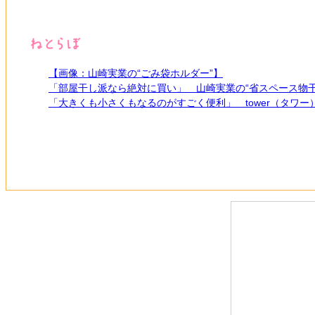
【画像：山崎実業の“ごみ袋ホルダー”】
「部屋干し派なら絶対に買い」 山崎実業の“省スペース物干
「大きくも小さくもなるのがすごく便利」 tower（タワ