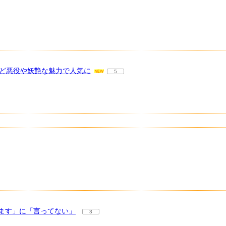
など悪役や妖艶な魅力で人気に
5
ます」に「言ってない」
3