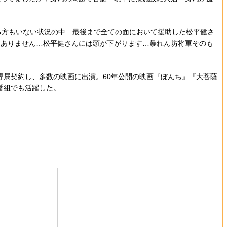
る方もいない状況の中…最後まで全ての面において援助した松平健さ
はありません…松平健さんには頭が下がります…暴れん坊将軍そのも
と専属契約し、多数の映画に出演。60年公開の映画『ぼんち』『大菩薩
番組でも活躍した。