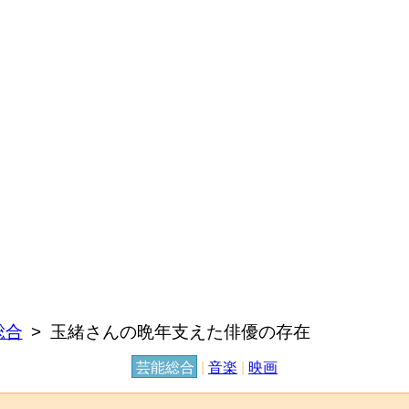
総合
玉緒さんの晩年支えた俳優の存在
芸能総合
|
音楽
|
映画