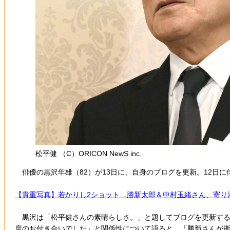
松平健 （C）ORICON NewS inc.
俳優の黒沢年雄（82）が13日に、自身のブログを更新。12日
【貴重写真】若かりし2ショット…勝新太郎＆中村玉緒さん、寄り
黒沢は「松平健さんの素晴らしさ。」と題してブログを更新する
度のお付き合いでした」と関係性について語ると、「勝新さんが