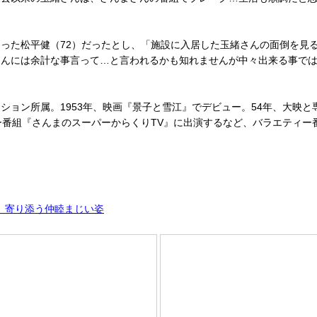
った松平健（72）だったとし、「施設に入居した玉緒さんの面倒を見
さんには余計な事言って…と言われるかも知れませんが中々出来る事で
ション所属。1953年、映画『景子と雪江』でデビュー。54年、大映
ー番組『さんまのスーパーからくりTV』に出演するなど、バラエティー
、寄り添う仲睦まじい姿