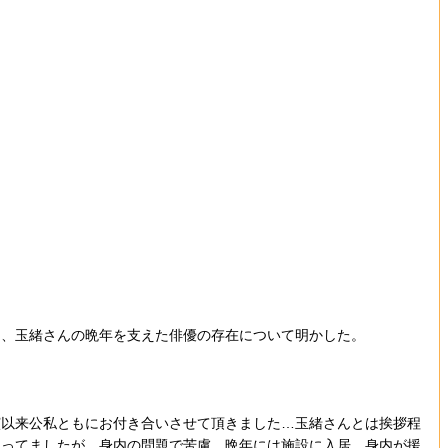
け、玉緒さんの晩年を支えた俳優の存在について明かした。
以来公私ともにお付き合いさせて頂きました…玉緒さんとは挨拶程
思ってましたが，身内の問題で苦慮…晩年には施設に入居…身内が援