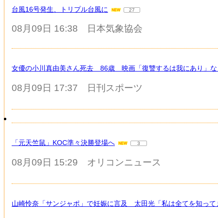
台風16号発生、トリプル台風に
27
08月09日 16:38
日本気象協会
女優の小川真由美さん死去 86歳 映画「復讐するは我にあり」
08月09日 17:37
日刊スポーツ
「元天竺鼠」KOC準々決勝登場へ
3
08月09日 15:29
オリコンニュース
山崎怜奈「サンジャポ」で妊娠に言及 太田光「私は全てを知って