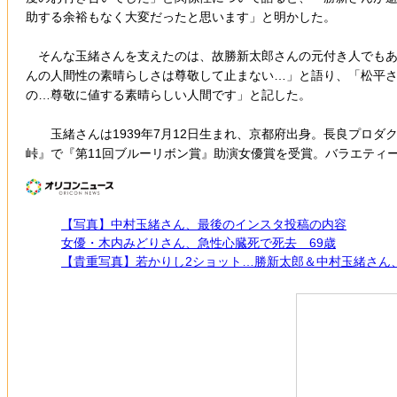
助する余裕もなく大変だったと思います」と明かした。
そんな玉緒さんを支えたのは、故勝新太郎さんの元付き人でもあ
んの人間性の素晴らしさは尊敬して止まない…」と語り、「松平
の…尊敬に値する素晴らしい人間です」と記した。
玉緒さんは1939年7月12日生まれ、京都府出身。長良プロダク
峠』で『第11回ブルーリボン賞』助演女優賞を受賞。バラエティ
【写真】中村玉緒さん、最後のインスタ投稿の内容
女優・木内みどりさん、急性心臓死で死去 69歳
【貴重写真】若かりし2ショット…勝新太郎＆中村玉緒さん