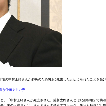
に俳優の中村玉緒さんが肺炎のため9日に死去したと伝えられたことを受
添う仲睦まじい姿
と、「中村玉緒さんが死去された。勝新太郎さんとは映画御用牙で共演
逝去以来の玉緒さんは、さんまさんの番組でブレーク…生活も順調だと