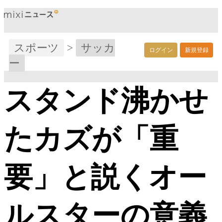
スポーツ
>
サッカ
ログイン
新規登録
ー
スタンド沸かせ
たカズが「重
要」と説くオー
ルスターの意義