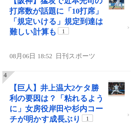
【阪神】猛攻で近本光司の
打席数が話題に「10打席」
「規定いける」規定到達は
難しい計算も
1
08月06日 18:52
日刊スポーツ
【巨人】井上温大2ケタ勝
利の要因は？「粘れるよう
に」女房役岸田や杉内コー
チが明かす成長ぶり
1