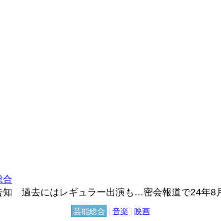
総合
知 過去にはレギュラー出演も…密会報道で24年8
芸能総合
|
音楽
|
映画