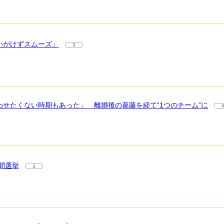
いがけずスムーズ」
3
わせたくない時期もあった」 離婚後の葛藤を経て“1つのチーム”に
間選挙
4