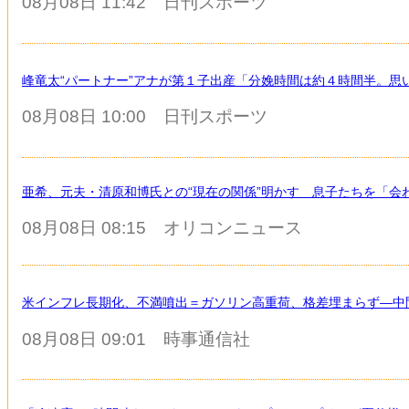
08月08日 11:42
日刊スポーツ
峰竜太“パートナー”アナが第１子出産「分娩時間は約４時間半。思
08月08日 10:00
日刊スポーツ
亜希、元夫・清原和博氏との“現在の関係”明かす 息子たちを「会
08月08日 08:15
オリコンニュース
米インフレ長期化、不満噴出＝ガソリン高重荷、格差埋まらず―中
08月08日 09:01
時事通信社