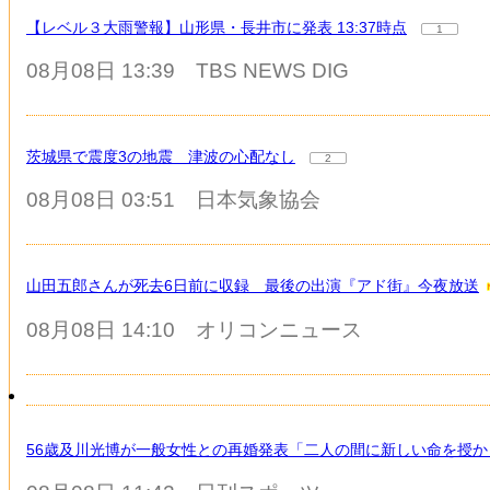
【レベル３大雨警報】山形県・長井市に発表 13:37時点
1
08月08日 13:39
TBS NEWS DIG
茨城県で震度3の地震 津波の心配なし
2
08月08日 03:51
日本気象協会
山田五郎さんが死去6日前に収録 最後の出演『アド街』今夜放送
08月08日 14:10
オリコンニュース
56歳及川光博が一般女性との再婚発表「二人の間に新しい命を授