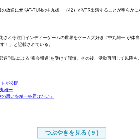
の放送に元KAT-TUNの中丸雄一（42）がVTR出演することが明らか
知
化され今注目インディーゲームの世界をゲーム大好き #中丸雄一 が体
ます！」と記載されている。
部週刊誌による“密会報道”を受けて謹慎。その後、活動再開して以降も
ットが公開
丸雄一
感謝の思いを精一杯届けたい」
つぶやきを見る (
9
)