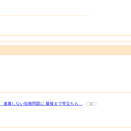
 進展しない拉致問題に 最後まで苛立ちも…
16