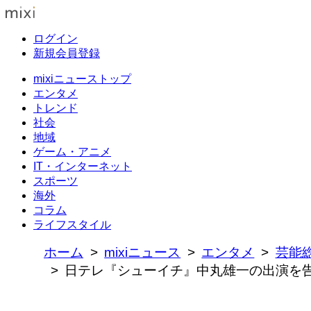
ログイン
新規会員登録
mixiニューストップ
エンタメ
トレンド
社会
地域
ゲーム・アニメ
IT・インターネット
スポーツ
海外
コラム
ライフスタイル
ホーム
mixiニュース
エンタメ
芸能
日テレ『シューイチ』中丸雄一の出演を告