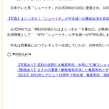
日本テレビ系『シューイチ』の公式SNSが13日に更新され、14日
【写真】まじっすか！『シューイチ』が中丸雄一の番組出演を告
公式SNSでは「9時10分頃からはまじっすか『８番出口』が映画
出演情報として「「NTV『シューイチ』に中丸雄一がVTR出演し
中丸は同番組にかつてレギュラー出演していたが、24年8月に一
【写真あり】笑顔の赤西仁＆亀梨和也…令和に”仁亀”2ショ
【動画あり】まさかの遭遇！解散後初共演した亀梨和也と中
【紅白】2021年にデビュー15周年で初出場 亀梨和也「