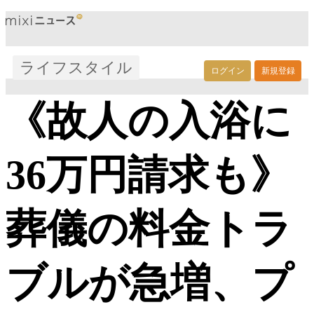
ライフスタイル
ログイン
新規登録
《故人の入浴に
36万円請求も》
葬儀の料金トラ
ブルが急増、プ