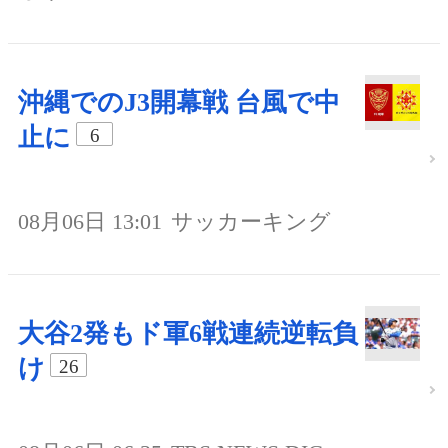
沖縄でのJ3開幕戦 台風で中
止に
6
08月06日 13:01
サッカーキング
大谷2発もド軍6戦連続逆転負
け
26