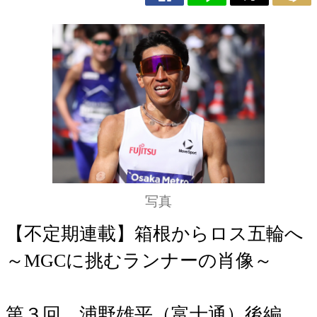
写真
【不定期連載】箱根からロス五輪へ
～MGCに挑むランナーの肖像～
第３回 浦野雄平（富士通）後編