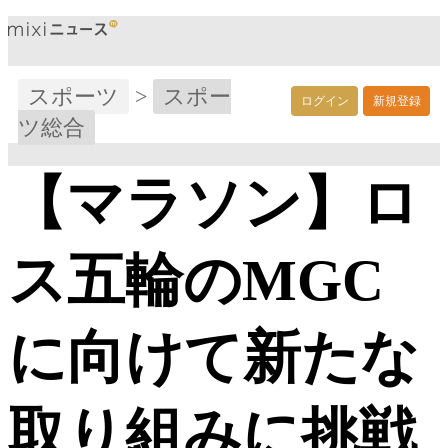
スポーツ
>
スポー
ログイン
新規登録
ツ総合
【マラソン】ロ
ス五輪のMGC
に向けて新たな
取り組みに挑戦