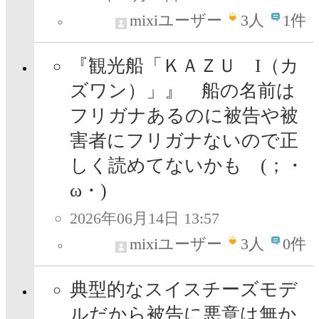
mixiユーザー
3
人
1件
『観光船「ＫＡＺＵ I（カ
ズワン）」』 船の名前は
フリガナあるのに被告や被
害者にフリガナないので正
しく読めてないかも (；・
ω・)
2026年06月14日 13:57
mixiユーザー
3
人
0件
典型的なスイスチーズモデ
ルだから被告に悪意は無か