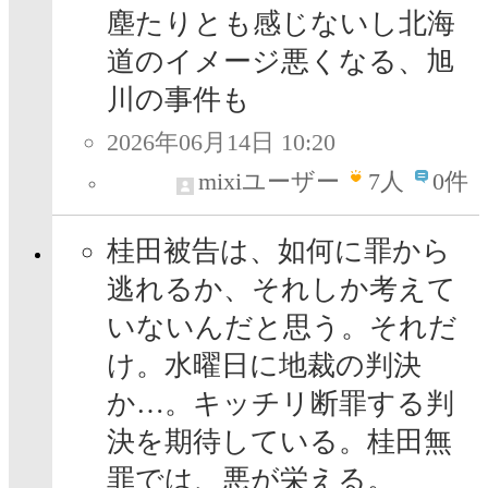
塵たりとも感じないし北海
道のイメージ悪くなる、旭
川の事件も
2026年06月14日 10:20
mixiユーザー
7
人
0件
桂田被告は、如何に罪から
逃れるか、それしか考えて
いないんだと思う。それだ
け。水曜日に地裁の判決
か…。キッチリ断罪する判
決を期待している。桂田無
罪では、悪が栄える。