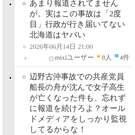
あまり報道されてません
が。実はこの事故は「2度
目」行政が行き届いてない
北海道はヤバい
2026年06月14日 21:00
mixiユーザー
8
人
4件
辺野古沖事故での共産党員
船長の舟が沈んで女子高生
が亡くなった件も、忘れず
に報道を続けろよ？オール
ドメディアをしっかり監視
してるからな！