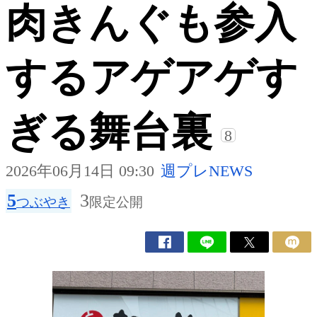
肉きんぐも参入
するアゲアゲす
ぎる舞台裏
8
2026年06月14日 09:30
週プレNEWS
5
3
つぶやき
限定公開