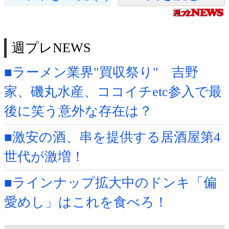
週プレNEWS
■ラーメン業界"買収祭り" 吉野
家、磯丸水産、ココイチetc参入で最
後に笑う意外な存在は？
■激安の酒、串を提供する居酒屋第4
世代が激増！
■ラインナップ拡大中のドンキ「偏
愛めし」はこれを食べろ！