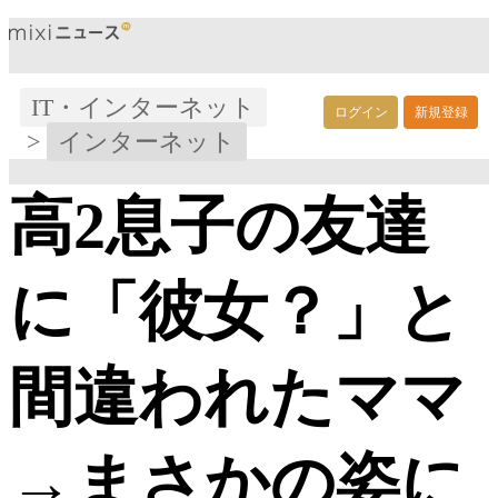
IT・インターネット
ログイン
新規登録
>
インターネット
高2息子の友達
に「彼女？」と
間違われたママ
→まさかの姿に