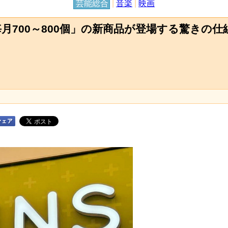
芸能総合
|
音楽
|
映画
「毎月700～800個」の新商品が登場する驚き