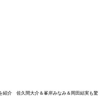
組みを紹介 佐久間大介＆峯岸みなみ＆岡田結実も驚