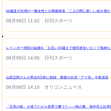
56歳及川光博が一般女性との再婚発表「二人の間に新しい命を授
08月08日 11:42
日刊スポーツ
レインボー池田の結婚を「お互い33歳まで彼氏彼女いなくて独身
08月08日 14:06
日刊スポーツ
山田五郎さんが死去6日前に収録 最後の出演『アド街』今夜放送
08月08日 14:10
オリコンニュース
「日本の味」を捨てたから世界で勝てた――味の素、海外売上比率6