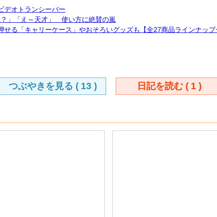
のビデオトランシーバー
これ？」「え～天才」 使い方に絶賛の嵐
自分で押せる「キャリーケース」やおそろいグッズも【全27商品ラインナッ
つぶやきを見る (
13
)
日記を読む (
1
)