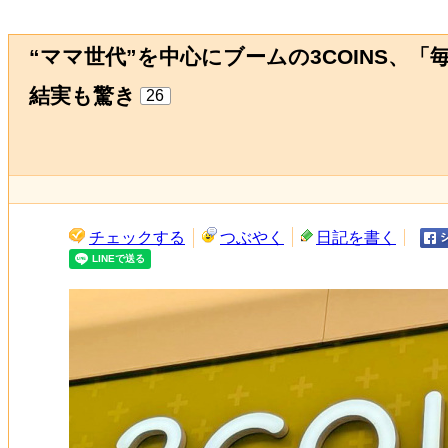
“ママ世代”を中心にブームの3COINS、
結実も驚き
26
チェックする
つぶやく
日記を書く