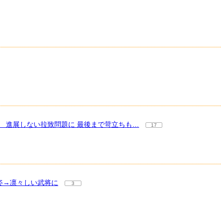
 進展しない拉致問題に 最後まで苛立ちも…
17
姿→凛々しい武将に
3