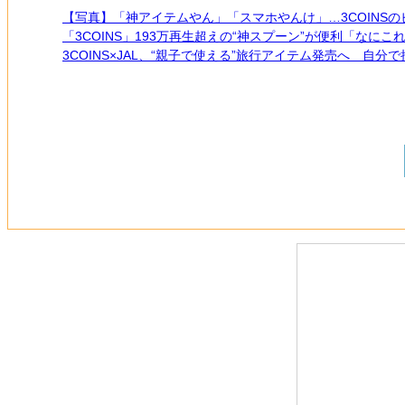
【写真】「神アイテムやん」「スマホやんけ」…3COINS
「3COINS」193万再生超えの“神スプーン”が便利「なに
3COINS×JAL、“親子で使える”旅行アイテム発売へ 