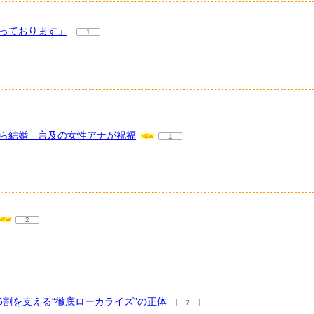
かっております」
1
なら結婚」言及の女性アナが祝福
1
2
割を支える“徹底ローカライズ”の正体
7