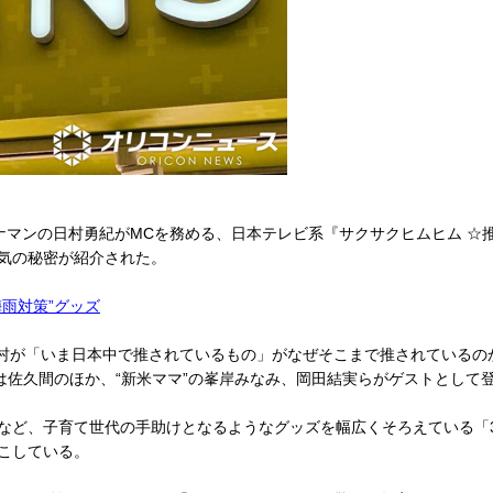
ナマンの日村勇紀がMCを務める、日本テレビ系『サクサクヒムヒム ☆推
人気の秘密が紹介された。
梅雨対策”グッズ
村が「いま日本中で推されているもの」がなぜそこまで推されているの
では佐久間のほか、“新米ママ”の峯岸みなみ、岡田結実らがゲストとして
ど、子育て世代の手助けとなるようなグッズを幅広くそろえている「3CO
こしている。