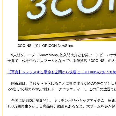
3COINS （C）ORICON NewS inc.
9人組グループ・Snow Manの佐久間大介とお笑いコンビ・バナ
子育て世代を中心に大ブームとなっている雑貨店「3COINS」の
【写真】ジメジメする季節も玄関から快適に…3COINSの“おうち
同番組は、普段からあらゆることに興味津々なMCの佐久間と日
る“推し”の魅力を学ぶ“推しトークバラエティー”。この日の放送
全国に約380店舗展開し、キッチン用品やキッズアイテム、家電な
100万回再生を超える商品紹介動画もあるなど、大ブームを巻き起