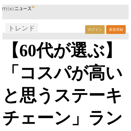
トレンド
ログイン
新規登録
【60代が選ぶ】
「コスパが高い
と思うステーキ
チェーン」ラン