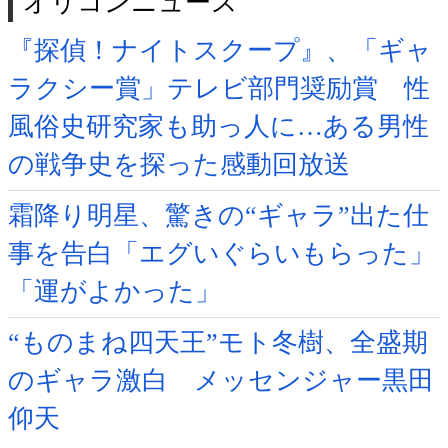
オリコンニュース
『探偵！ナイトスクープ』、「ギャ
ラクシー賞」テレビ部門奨励賞 性
風俗史研究家も助っ人に…ある男性
の戦争史を探った感動回放送
霜降り明星、驚きの“ギャラ”出た仕
事を告白「エグいぐらいもらった」
「運がよかった」
“ものまね四天王”モト冬樹、全盛期
のギャラ激白 メッセンジャー黒田
仰天