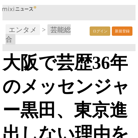
エンタメ
>
芸能総
ログイン
新規登録
合
大阪で芸歴36年
のメッセンジャ
ー黒田、東京進
出しない理由を