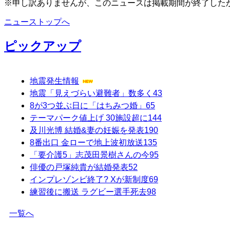
※申し訳ありませんが、このニュースは掲載期間が終了した
ニューストップへ
ピックアップ
地震発生情報
地震「見えづらい避難者」数多く
43
8が3つ並ぶ日に「はちみつ婚」
65
テーマパーク値上げ 30施設超に
144
及川光博 結婚&妻の妊娠を発表
190
8番出口 金ローで地上波初放送
135
「要介護5」志茂田景樹さんの今
95
俳優の戸塚純貴が結婚発表
52
インプレゾンビ終了? Xが新制度
69
練習後に搬送 ラグビー選手死去
98
一覧へ