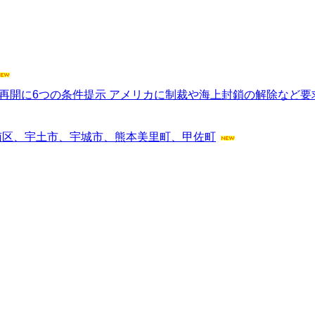
再開に6つの条件提示 アメリカに制裁や海上封鎖の解除など要
南区、宇土市、宇城市、熊本美里町、甲佐町