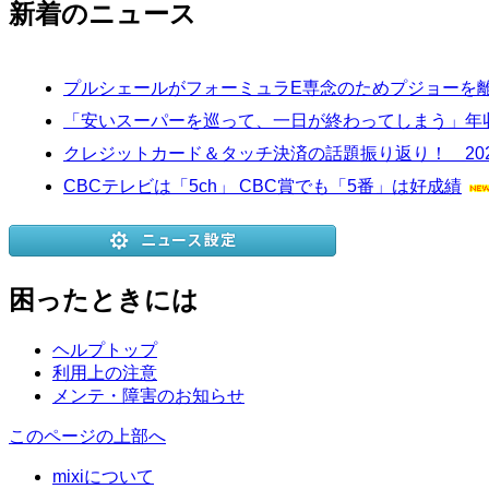
新着のニュース
プルシェールがフォーミュラE専念のためプジョーを
「安いスーパーを巡って、一日が終わってしまう」年収
クレジットカード＆タッチ決済の話題振り返り！ 20
CBCテレビは「5ch」 CBC賞でも「5番」は好成績
困ったときには
ヘルプトップ
利用上の注意
メンテ・障害のお知らせ
このページの上部へ
mixiについて