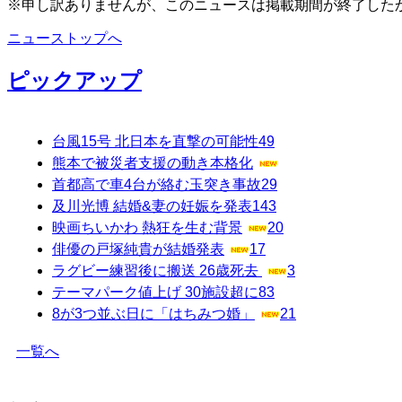
※申し訳ありませんが、このニュースは掲載期間が終了した
ニューストップへ
ピックアップ
台風15号 北日本を直撃の可能性
49
熊本で被災者支援の動き本格化
首都高で車4台が絡む玉突き事故
29
及川光博 結婚&妻の妊娠を発表
143
映画ちいかわ 熱狂を生む背景
20
俳優の戸塚純貴が結婚発表
17
ラグビー練習後に搬送 26歳死去
3
テーマパーク値上げ 30施設超に
83
8が3つ並ぶ日に「はちみつ婚」
21
一覧へ