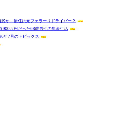
離脱か。後任は元フェラーリドライバー？
900万円だった68歳男性の年金生活
26年7月のトピックス