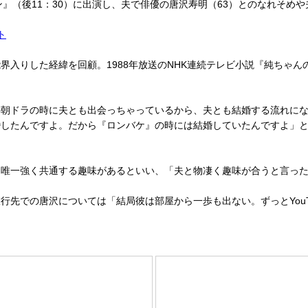
ン』（後11：30）に出演し、夫で俳優の唐沢寿明（63）とのなれそめ
ト
入りした経緯を回顧。1988年放送のNHK連続テレビ小説『純ちゃん
朝ドラの時に夫とも出会っちゃっているから、夫とも結婚する流れにな
したんですよ。だから『ロンバケ』の時には結婚していたんですよ」と、
唯一強く共通する趣味があるといい、「夫と物凄く趣味が合うと言った
先での唐沢については「結局彼は部屋から一歩も出ない。ずっとYouT