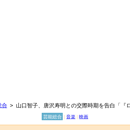
総合
山口智子、唐沢寿明との交際時期を告白「『
芸能総合
|
音楽
|
映画