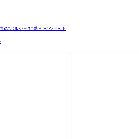
の“ポルシェ”に乗った2ショット
子