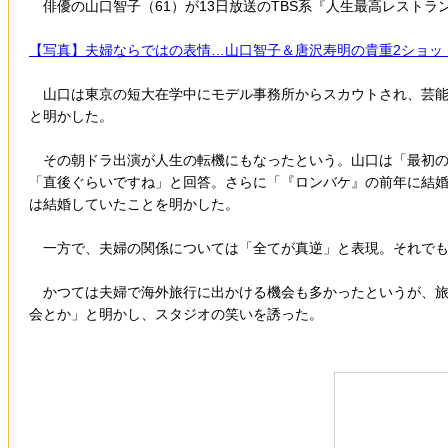
俳優の山口智子（61）が13日放送のTBS系『人生最高レストラ
【写真】夫婦ならではの表情…山口智子＆唐沢寿明の貴重2ショッ
山口は東京の短大在学中にモデル事務所からスカウトされ、芸能界
と明かした。
その朝ドラ出演が人生の転機にもなったという。山口は「最初の
「直後ぐらいですね」と回答。さらに「『ロンバケ』の前年に結婚
は結婚していたことを明かした。
一方で、夫婦の関係については「全てが真逆」と表現。それでも
かつては夫婦で海外旅行に出かける機会も多かったというが、旅行
会とか」と明かし、スタジオの笑いを誘った。