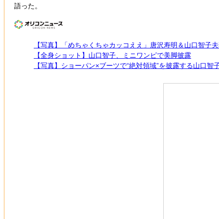
語った。
【写真】「めちゃくちゃカッコええ」唐沢寿明＆山口智子夫妻
【全身ショット】山口智子、ミニワンピで美脚披露
【写真】ショーパン×ブーツで“絶対領域”を披露する山口智