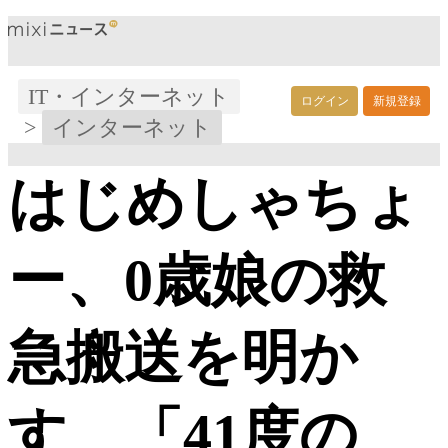
IT・インターネット
ログイン
新規登録
>
インターネット
はじめしゃちょ
ー、0歳娘の救
急搬送を明か
す 「41度の