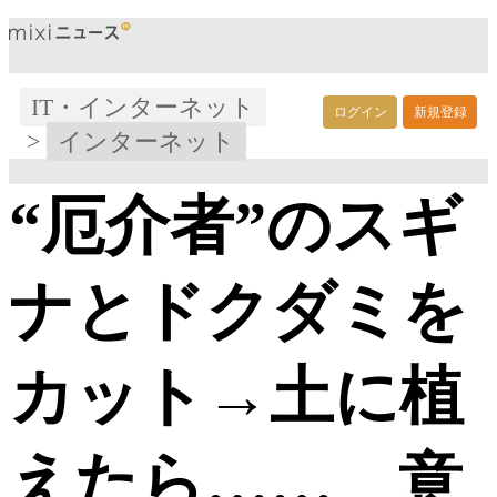
IT・インターネット
ログイン
新規登録
>
インターネット
“厄介者”のスギ
ナとドクダミを
カット→土に植
えたら…… 意