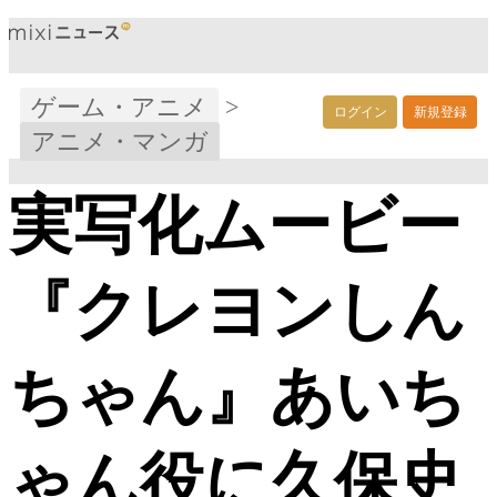
ゲーム・アニメ
>
ログイン
新規登録
アニメ・マンガ
実写化ムービー
『クレヨンしん
ちゃん』あいち
ゃん役に久保史