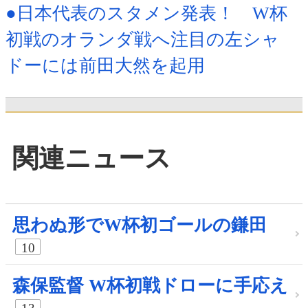
●日本代表のスタメン発表！ W杯
初戦のオランダ戦へ注目の左シャ
ドーには前田大然を起用
関連ニュース
思わぬ形でW杯初ゴールの鎌田
10
森保監督 W杯初戦ドローに手応え