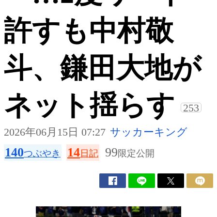
許すも中村敬
斗、鎌田大地が
ネット揺らす
253
2026年06月15日 07:27
サッカーキング
140
14
99
つぶやき
日記
限定公開