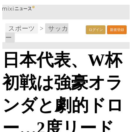
スポーツ
>
サッカ
ログイン
新規登録
ー
日本代表、W杯
初戦は強豪オラ
ンダと劇的ドロ
ー…2度リード