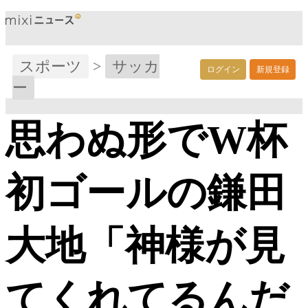
スポーツ
>
サッカ
ログイン
新規登録
ー
思わぬ形でW杯
初ゴールの鎌田
大地「神様が見
てくれてるんだ