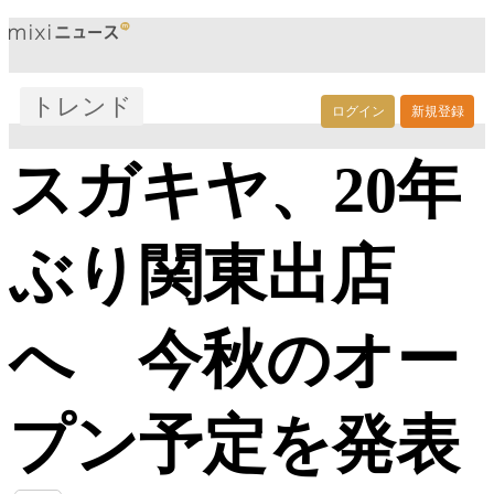
トレンド
ログイン
新規登録
スガキヤ、20年
ぶり関東出店
へ 今秋のオー
プン予定を発表